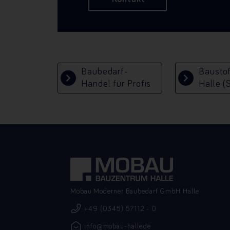
Baubedarf-
Bausto
Handel für Profis
Halle (
Mobau Moderner Baubedarf GmbH Halle
+49 (0345) 57112 - 0
info@mobau-halle.de