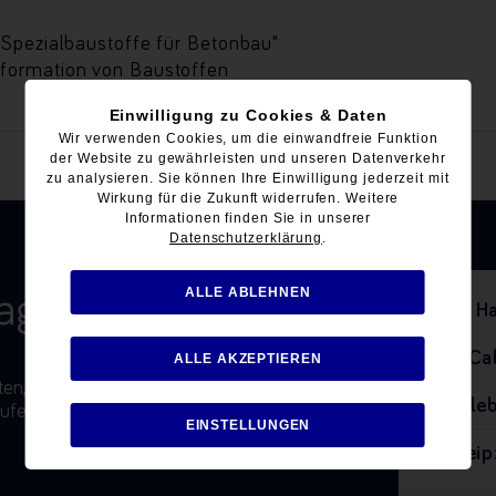
"Spezialbaustoffe für Betonbau"
nformation von Baustoffen
Einwilligung zu Cookies & Daten
Wir verwenden Cookies, um die einwandfreie Funktion
der Website zu gewährleisten und unseren Datenverkehr
zu analysieren. Sie können Ihre Einwilligung jederzeit mit
Wirkung für die Zukunft widerrufen. Weitere
Informationen finden Sie in unserer
Datenschutzerklärung
.
ALLE ABLEHNEN
ragen?
Ha
Ca
ALLE AKZEPTIEREN
n, oder News noch Fragen hast, ist das
Eisle
ufen oder schreiben.
EINSTELLUNGEN
Leip