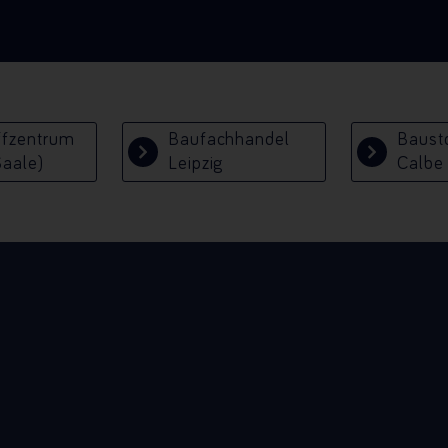
ffzentrum
Baufachhandel
Baust
Saale)
Leipzig
Calbe